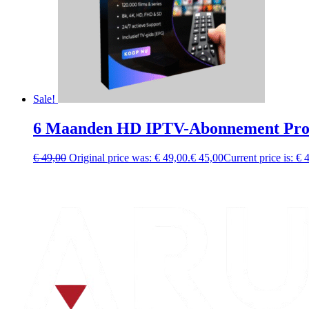
Sale!
6 Maanden HD IPTV-Abonnement Pro
€
49,00
Original price was: € 49,00.
€
45,00
Current price is: € 