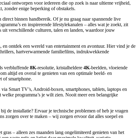
ciaal ontworpen voor iedereen die op zoek is naar ultieme vrijheid,
t, zonder enige beperking of obstakels.
n direct binnen handbereik. Of je nu graag naar spannende live
ramma’s en inspirerende lifestylekanalen – alles wat je zoekt, zit
uit verschillende culturen, talen en landen, waardoor jouw
, en ontdek een wereld van entertainment en avontuur. Hier vind je de
de thrillers, hartverwarmende familiefilms, indrukwekkende
als verbluffende
8K
-resolutie, kristalheldere
4K
-beelden, vloeiende
 om altijd en overal te genieten van een optimale beeld- en
et of smartphone.
 via Smart TV’s, Android-boxen, smartphones, tablets, laptops en
 welke programma’s je wilt zien. Nooit meer een belangrijke
ij de installatie? Ervaar je technische problemen of heb je vragen
rgens zorgen over te maken – wij zorgen ervoor dat alles soepel en
et gras – alleen zes maanden lang ongelimiteerd genieten van het
t een vaste prijs en krijgt daar maximale kwaliteit, variatie,