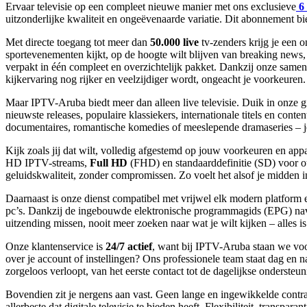
Ervaar televisie op een compleet nieuwe manier met ons exclusieve
6
uitzonderlijke kwaliteit en ongeëvenaarde variatie. Dit abonnement bi
Met directe toegang tot meer dan
50.000 live
tv-zenders krijg je een 
sportevenementen kijkt, op de hoogte wilt blijven van breaking news, 
verpakt in één compleet en overzichtelijk pakket. Dankzij onze samen
kijkervaring nog rijker en veelzijdiger wordt, ongeacht je voorkeuren. 
Maar IPTV-Aruba biedt meer dan alleen live televisie. Duik in onze g
nieuwste releases, populaire klassiekers, internationale titels en con
documentaires, romantische komedies of meeslepende dramaseries – je 
Kijk zoals jij dat wilt, volledig afgestemd op jouw voorkeuren en ap
HD IPTV-streams,
Full HD
(FHD) en standaarddefinitie (SD) voor oud
geluidskwaliteit, zonder compromissen. Zo voelt het alsof je midden in
Daarnaast is onze dienst compatibel met vrijwel elk modern platform 
pc’s. Dankzij de ingebouwde elektronische programmagids (EPG) navig
uitzending missen, nooit meer zoeken naar wat je wilt kijken – alles i
Onze klantenservice is
24/7 actief
, want bij IPTV-Aruba staan we voor
over je account of instellingen? Ons professionele team staat dag en na
zorgeloos verloopt, van het eerste contact tot de dagelijkse ondersteun
Bovendien zit je nergens aan vast. Geen lange en ingewikkelde contrac
allerbeste dat digitale televisie te bieden heeft. Flexibiliteit, transpar