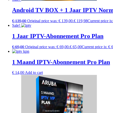
Android TV BOX + 1 Jaar IPTV Nor
€
139,00
Original price was: € 139,00.
€
119,98
Current price is
Sale!
1 Jaar IPTV-Abonnement Pro Plan
€
69,00
Original price was: € 69,00.
€
65,00
Current price is: € 
1 Maand IPTV-Abonnement Pro Plan
€
14,00
Add to cart