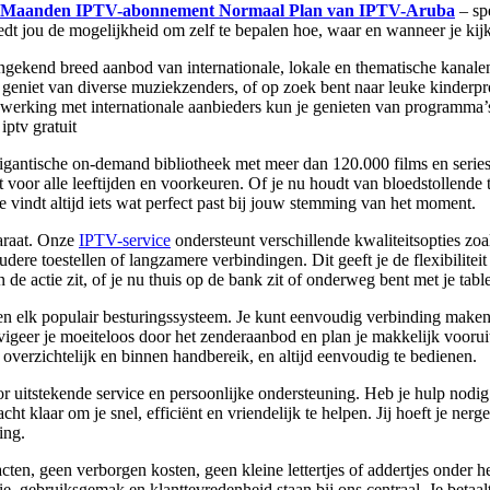
 Maanden IPTV-abonnement Normaal Plan van IPTV-Aruba
– spe
edt jou de mogelijkheid om zelf te bepalen hoe, waar en wanneer je kijk
ongekend breed aanbod van internationale, lokale en thematische kanale
geniet van diverse muziekzenders, of op zoek bent naar leuke kinderprog
werking met internationale aanbieders kun je genieten van programma’s 
iptv gratuit
igantische on-demand bibliotheek met meer dan 120.000 films en series
tent voor alle leeftijden en voorkeuren. Of je nu houdt van bloedstollen
vindt altijd iets wat perfect past bij jouw stemming van het moment.
paraat. Onze
IPTV-service
ondersteunt verschillende kwaliteitsopties zo
ere toestellen of langzamere verbindingen. Dit geeft je de flexibiliteit
 de actie zit, of je nu thuis op de bank zit of onderweg bent met je tabl
en elk populair besturingssysteem. Je kunt eenvoudig verbinding maken
eer je moeiteloos door het zenderaanbod en plan je makkelijk vooruit
s overzichtelijk en binnen handbereik, en altijd eenvoudig te bedienen.
 uitstekende service en persoonlijke ondersteuning. Heb je hulp nodig b
cht klaar om je snel, efficiënt en vriendelijk te helpen. Jij hoeft je ne
ing.
ten, geen verborgen kosten, geen kleine lettertjes of addertjes onder h
antie, gebruiksgemak en klanttevredenheid staan bij ons centraal. Je betaal