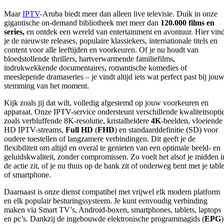
Maar
IPTV
-Aruba biedt meer dan alleen live televisie. Duik in onze
gigantische on-demand bibliotheek met meer dan
120.000 films en
series,
en ontdek een wereld van entertainment en avontuur. Hier vin
je de nieuwste releases, populaire klassiekers, internationale titels en
content voor alle leeftijden en voorkeuren. Of je nu houdt van
bloedstollende thrillers, hartverwarmende familiefilms,
indrukwekkende documentaires, romantische komedies of
meeslepende dramaseries – je vindt altijd iets wat perfect past bij jou
stemming van het moment.
Kijk zoals jij dat wilt, volledig afgestemd op jouw voorkeuren en
apparaat. Onze IPTV-service ondersteunt verschillende kwaliteitsopti
zoals verbluffende 8K-resolutie, kristalheldere
4K
-beelden, vloeiende
HD IPTV-streams,
Full
HD
(
FHD
) en standaarddefinitie (SD) voor
oudere toestellen of langzamere verbindingen. Dit geeft je de
flexibiliteit om altijd en overal te genieten van een optimale beeld- en
geluidskwaliteit, zonder compromissen. Zo voelt het alsof je midden i
de actie zit, of je nu thuis op de bank zit of onderweg bent met je table
of smartphone.
Daarnaast is onze dienst compatibel met vrijwel elk modern platform
en elk populair besturingssysteem. Je kunt eenvoudig verbinding
maken via Smart TV’s, Android-boxen, smartphones, tablets, laptops
en pc’s. Dankzij de ingebouwde elektronische programmagids (
EPG
)