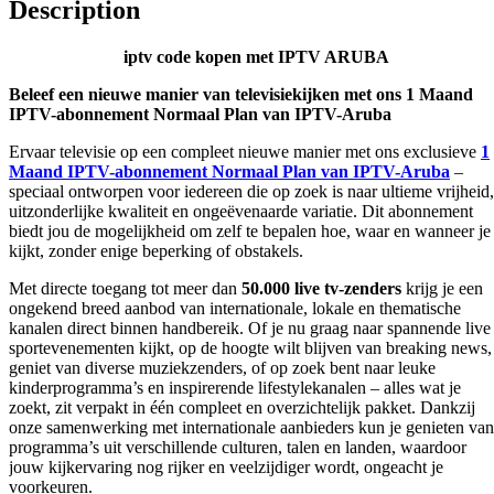
Description
iptv
code
kopen
met IPTV ARUBA
Beleef een nieuwe manier van televisiekijken met ons 1 Maand
IPTV-abonnement Normaal Plan van IPTV-Aruba
Ervaar televisie op een compleet nieuwe manier met ons exclusieve
1
Maand IPTV-abonnement Normaal Plan van IPTV-Aruba
–
speciaal ontworpen voor iedereen die op zoek is naar ultieme vrijheid,
uitzonderlijke kwaliteit en ongeëvenaarde variatie. Dit abonnement
biedt jou de mogelijkheid om zelf te bepalen hoe, waar en wanneer je
kijkt, zonder enige beperking of obstakels.
Met directe toegang tot meer dan
50.000 live tv-zenders
krijg je een
ongekend breed aanbod van internationale, lokale en thematische
kanalen direct binnen handbereik. Of je nu graag naar spannende live
sportevenementen kijkt, op de hoogte wilt blijven van breaking news,
geniet van diverse muziekzenders, of op zoek bent naar leuke
kinderprogramma’s en inspirerende lifestylekanalen – alles wat je
zoekt, zit verpakt in één compleet en overzichtelijk pakket. Dankzij
onze samenwerking met internationale aanbieders kun je genieten van
programma’s uit verschillende culturen, talen en landen, waardoor
jouw kijkervaring nog rijker en veelzijdiger wordt, ongeacht je
voorkeuren.