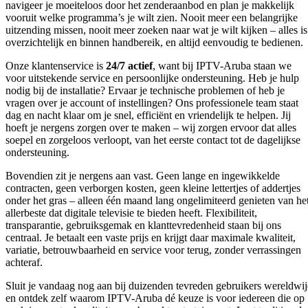
navigeer je moeiteloos door het zenderaanbod en plan je makkelijk
vooruit welke programma’s je wilt zien. Nooit meer een belangrijke
uitzending missen, nooit meer zoeken naar wat je wilt kijken – alles is
overzichtelijk en binnen handbereik, en altijd eenvoudig te bedienen.
Onze klantenservice is
24/7 actief
, want bij IPTV-Aruba staan we
voor uitstekende service en persoonlijke ondersteuning. Heb je hulp
nodig bij de installatie? Ervaar je technische problemen of heb je
vragen over je account of instellingen? Ons professionele team staat
dag en nacht klaar om je snel, efficiënt en vriendelijk te helpen. Jij
hoeft je nergens zorgen over te maken – wij zorgen ervoor dat alles
soepel en zorgeloos verloopt, van het eerste contact tot de dagelijkse
ondersteuning.
Bovendien zit je nergens aan vast. Geen lange en ingewikkelde
contracten, geen verborgen kosten, geen kleine lettertjes of addertjes
onder het gras – alleen één maand lang ongelimiteerd genieten van he
allerbeste dat digitale televisie te bieden heeft. Flexibiliteit,
transparantie, gebruiksgemak en klanttevredenheid staan bij ons
centraal. Je betaalt een vaste prijs en krijgt daar maximale kwaliteit,
variatie, betrouwbaarheid en service voor terug, zonder verrassingen
achteraf.
Sluit je vandaag nog aan bij duizenden tevreden gebruikers wereldwi
en ontdek zelf waarom IPTV-Aruba dé keuze is voor iedereen die op