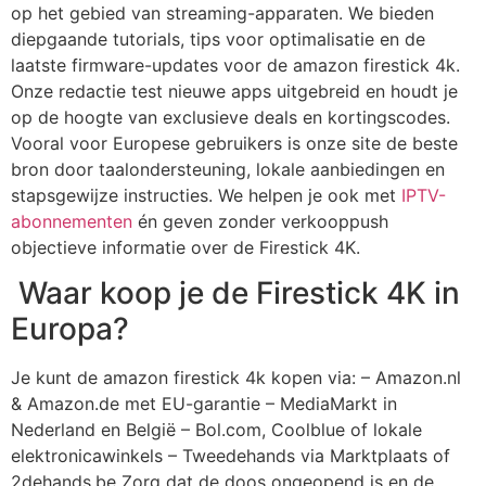
op het gebied van streaming-apparaten. We bieden
diepgaande tutorials, tips voor optimalisatie en de
laatste firmware-updates voor de
amazon firestick 4k
.
Onze redactie test nieuwe apps uitgebreid en houdt je
op de hoogte van exclusieve deals en kortingscodes.
Vooral voor Europese gebruikers is onze site de beste
bron door taalondersteuning, lokale aanbiedingen en
stapsgewijze instructies. We helpen je ook met
IPTV-
abonnementen
én geven zonder verkooppush
objectieve informatie over de Firestick 4K.
Waar koop je de Firestick 4K in
Europa?
Je kunt de
amazon firestick 4k
kopen via: –
Amazon.nl
& Amazon.de
met EU-garantie –
MediaMarkt
in
Nederland en België –
Bol.com, Coolblue of lokale
elektronicawinkels
– Tweedehands via Marktplaats of
2dehands.be Zorg dat de doos ongeopend is en de