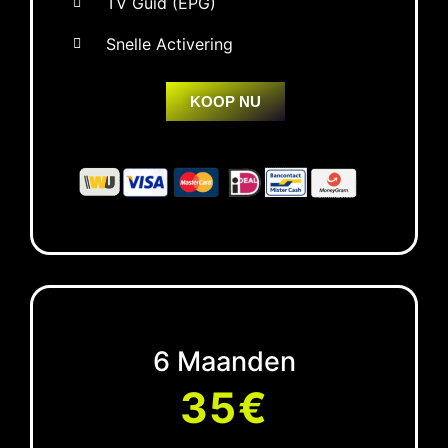
TV Guid (EPG)
Snelle Activering
KOOP NU
6 Maanden
35€