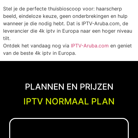
Stel je de perfecte thuisbioscoop voor: haarscherp
beeld, eindeloze keuze, geen onderbrekingen en hulp
wanneer je die nodig hebt. Dat is IPTV-Aruba.com, de
leverancier die
4k iptv
in Europa naar een hoger niveau
tilt.
Ontdek het vandaag nog via
IPTV-Aruba.com
en geniet
van de beste
4k iptv
in Europa.
PLANNEN EN PRIJZEN
IPTV NORMAAL PLAN