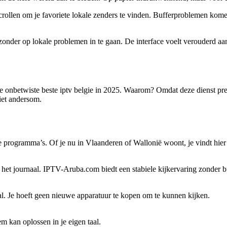
scrollen om je favoriete lokale zenders te vinden. Bufferproblemen kom
nder op lokale problemen in te gaan. De interface voelt verouderd aan en
de onbetwiste
beste iptv belgie
in 2025. Waarom? Omdat deze dienst precie
niet andersom.
rogramma’s. Of je nu in Vlaanderen of Wallonië woont, je vindt hier d
 het journaal. IPTV-Aruba.com biedt een stabiele kijkervaring zonder 
l. Je hoeft geen nieuwe apparatuur te kopen om te kunnen kijken.
m kan oplossen in je eigen taal.