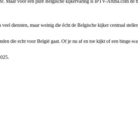
keuze. Maar voor een pure Belgische kijkervaring is IPTV-Aruba.com de b
ijn veel diensten, maar weinig die écht de Belgische kijker centraal st
inden die echt voor België gaat. Of je nu af en toe kijkt of een binge-w
025.