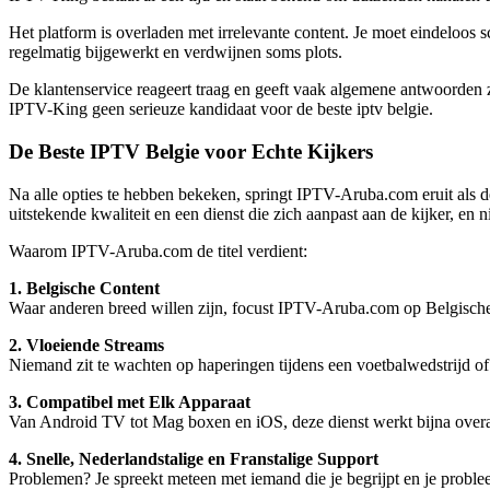
Het platform is overladen met irrelevante content. Je moet eindeloos 
regelmatig bijgewerkt en verdwijnen soms plots.
De klantenservice reageert traag en geeft vaak algemene antwoorden zo
IPTV-King geen serieuze kandidaat voor de beste iptv belgie.
De Beste IPTV Belgie voor Echte Kijkers
Na alle opties te hebben bekeken, springt IPTV-Aruba.com eruit als 
uitstekende kwaliteit en een dienst die zich aanpast aan de kijker, en 
Waarom IPTV-Aruba.com de titel verdient:
1. Belgische Content
Waar anderen breed willen zijn, focust IPTV-Aruba.com op Belgische p
2. Vloeiende Streams
Niemand zit te wachten op haperingen tijdens een voetbalwedstrijd of
3. Compatibel met Elk Apparaat
Van Android TV tot Mag boxen en iOS, deze dienst werkt bijna overa
4. Snelle, Nederlandstalige en Franstalige Support
Problemen? Je spreekt meteen met iemand die je begrijpt en je problee