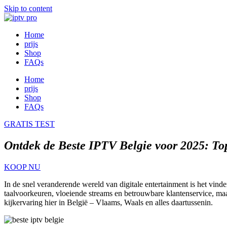
Skip to content
Home
prijs
Shop
FAQs
Home
prijs
Shop
FAQs
GRATIS TEST
Ontdek de Beste IPTV Belgie voor 2025: To
KOOP NU
In de snel veranderende wereld van digitale entertainment is het vind
taalvoorkeuren, vloeiende streams en betrouwbare klantenservice, maa
kijkervaring hier in België – Vlaams, Waals en alles daartussenin.