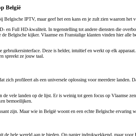
p België
bij Belgische IPTV, maar geef het een kans en je zult zien waarom het v
t HD- en Full HD-kwaliteit. In tegenstelling tot andere diensten die ov
r de Belgische kijker. Vlaamse en Franstalige klanten vinden hier alle b
de gebruikersinterface. Deze is helder, intuïtief en werkt op elk apparaat
 en spreekt ze jouw taal.
 dat zich profileert als een universele oplossing voor meerdere landen. 
n de vele landen op de lijst. Er is weinig tot geen focus op Vlaamse zen
ken bemoeilijken.
ssant zijn. Maar wie in België woont en een echte Belgische ervaring wil
it de hele wereld aan te bieden. Op papier indrukwekkend, maar voor Be