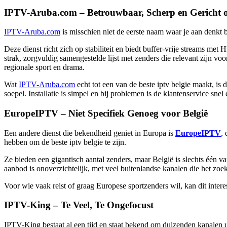
IPTV-Aruba.com – Betrouwbaar, Scherp en Gericht o
IPTV-Aruba.com
is misschien niet de eerste naam waar je aan denkt 
Deze dienst richt zich op stabiliteit en biedt buffer-vrije streams me
strak, zorgvuldig samengestelde lijst met zenders die relevant zijn voo
regionale sport en drama.
Wat
IPTV-Aruba.com
echt tot een van de beste iptv belgie maakt, is 
soepel. Installatie is simpel en bij problemen is de klantenservice snel
EuropeIPTV – Niet Specifiek Genoeg voor België
Een andere dienst die bekendheid geniet in Europa is
EuropeIPTV
,
hebben om de beste iptv belgie te zijn.
Ze bieden een gigantisch aantal zenders, maar België is slechts één va
aanbod is onoverzichtelijk, met veel buitenlandse kanalen die het zoe
Voor wie vaak reist of graag Europese sportzenders wil, kan dit intere
IPTV-King – Te Veel, Te Ongefocust
IPTV-King
bestaat al een tijd en staat bekend om duizenden kanalen u