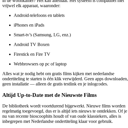
in de woonkamer? Het kan allemaal. Het systeem is compatibel met
vrijwel elk apparaat, waaronder:
Android-telefoons en tablets
iPhones en iPads
Smart-tv’s (Samsung, LG, enz.)
Android TV Boxen
Firestick en Fire TV
Webbrowsers op pc of laptop
Alles wat je nodig hebt om
gratis films kijken met nederlandse
ondertiteling
te starten is één klik verwijderd. Geen apps downloaden,
geen installatie — alleen de gratis testlink en je inlogcodes.
Altijd Up-to-Date met de Nieuwste Films
De bibliotheek wordt voortdurend bijgewerkt. Nieuwe films worden
regelmatig toegevoegd, dus er is altijd iets nieuws te ontdekken. Of je
nu van recente bioscoophits houdt of van oude klassiekers, alles is
inbegrepen met Nederlandse ondertiteling klaar voor gebruik.