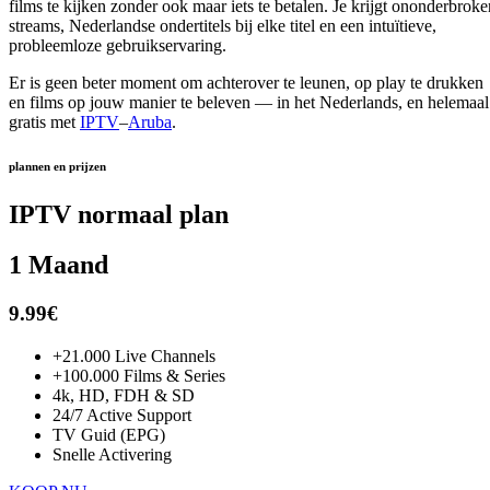
films te kijken zonder ook maar iets te betalen. Je krijgt ononderbroke
streams, Nederlandse ondertitels bij elke titel en een intuïtieve,
probleemloze gebruikservaring.
Er is geen beter moment om achterover te leunen, op play te drukken
en films op jouw manier te beleven — in het Nederlands, en helemaal
gratis met
IPTV
–
Aruba
.
plannen en prijzen
IPTV normaal plan
1 Maand
9.99€
+21.000 Live Channels
+100.000 Films & Series
4k, HD, FDH & SD
24/7 Active Support
TV Guid (EPG)
Snelle Activering