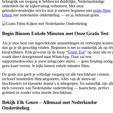
belangrijk om toegang te hebben tot duidelijke, Nederlandstalige
ondertitels die de kijkervaring verbeteren. Met onze
gebruiksvriendelijke service kun je meteen beginnen met
gratis films
kijken
met nederlandse ondertiteling — en ja, helemaal gratis.
Begin Binnen Enkele Minuten met Onze Gratis Test
Als je moe bent van ingewikkelde aanmeldingen en verborgen kosten
dan ga je dit geweldig vinden. Beginnen is net zo makkelijk als op éé
knop klikken. Klik gewoon op de knop
“
Gratis Test
”
op onze site en 
wordt direct doorgestuurd naar WhatsApp. Daar zal een
supportmedewerker je jouw
inlogcodes
sturen — geen betaling nodig
geen kaart vereist. Je kijkt binnen enkele minuten films.
De gratis test geeft je volledige toegang tot alle beschikbare content,
inclusief honderden filmcategorieën. Alles van de nieuwste
blockbusters tot klassieke drama’s is inbegrepen. En natuurlijk zijn all
titels voorzien van Nederlandse ondertiteling — haarscherp, perfect
getimed en zonder extra moeite beschikbaar.
Bekijk Elk Genre – Allemaal met Nederlandse
Ondertiteling