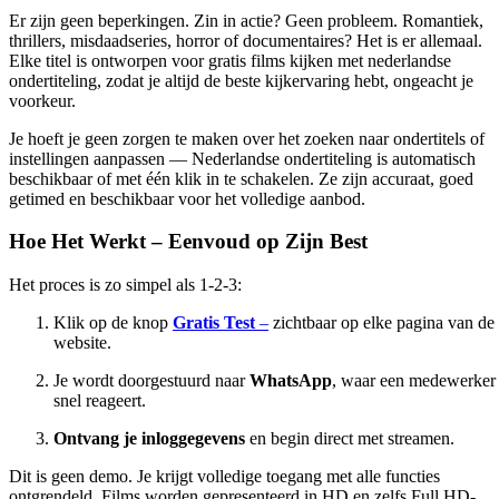
Er zijn geen beperkingen. Zin in actie? Geen probleem. Romantiek,
thrillers, misdaadseries, horror of documentaires? Het is er allemaal.
Elke titel is ontworpen voor
gratis films kijken met nederlandse
ondertiteling
, zodat je altijd de beste kijkervaring hebt, ongeacht je
voorkeur.
Je hoeft je geen zorgen te maken over het zoeken naar ondertitels of
instellingen aanpassen — Nederlandse ondertiteling is automatisch
beschikbaar of met één klik in te schakelen. Ze zijn accuraat, goed
getimed en beschikbaar voor het volledige aanbod.
Hoe Het Werkt – Eenvoud op Zijn Best
Het proces is zo simpel als 1-2-3:
Klik op de knop
Gratis Test
–
zichtbaar op elke pagina van de
website.
Je wordt doorgestuurd naar
WhatsApp
, waar een medewerker
snel reageert.
Ontvang je inloggegevens
en begin direct met streamen.
Dit is geen demo. Je krijgt volledige toegang met alle functies
ontgrendeld. Films worden gepresenteerd in HD en zelfs Full HD-