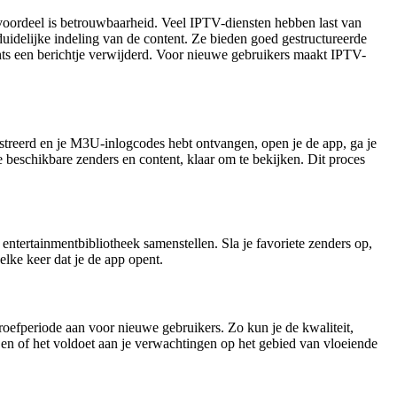
 voordeel is betrouwbaarheid. Veel IPTV-diensten hebben last van
duidelijke indeling van de content. Ze bieden goed gestructureerde
echts een berichtje verwijderd. Voor nieuwe gebruikers maakt IPTV-
gistreerd en je M3U-inlogcodes hebt ontvangen, open je de app, ga je
le beschikbare zenders en content, klaar om te bekijken. Dit proces
ntertainmentbibliotheek samenstellen. Sla je favoriete zenders op,
d elke keer dat je de app opent.
roefperiode aan voor nieuwe gebruikers. Zo kun je de kwaliteit,
en of het voldoet aan je verwachtingen op het gebied van vloeiende