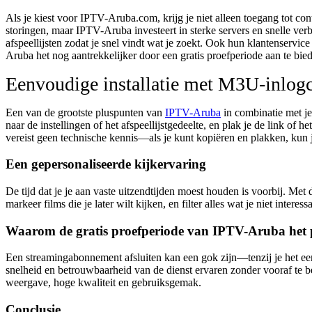
Als je kiest voor IPTV-Aruba.com, krijg je niet alleen toegang tot c
storingen, maar IPTV-Aruba investeert in sterke servers en snelle ver
afspeellijsten zodat je snel vindt wat je zoekt. Ook hun klantenservi
Aruba het nog aantrekkelijker door een
gratis proefperiode
aan te bie
Eenvoudige installatie met M3U-inlog
Een van de grootste pluspunten van
IPTV-Aruba
in combinatie met j
naar de instellingen of het afspeellijstgedeelte, en plak je de link of
vereist geen technische kennis—als je kunt kopiëren en plakken, kun je
Een gepersonaliseerde kijkervaring
De tijd dat je je aan vaste uitzendtijden moest houden is voorbij. Met 
markeer films die je later wilt kijken, en filter alles wat je niet intere
Waarom de gratis proefperiode van IPTV-Aruba het 
Een streamingabonnement afsluiten kan een gok zijn—tenzij je het eer
snelheid en betrouwbaarheid van de dienst ervaren zonder vooraf te be
weergave, hoge kwaliteit en gebruiksgemak.
Conclusie