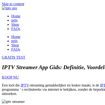
Skip to content
Home
prijs
Shop
FAQs
Home
prijs
Shop
FAQs
GRATIS TEST
IPTV Streamer App Gids: Definitie, Voordel
KOOP NU
Een
tool
die
IPTV
-streaming
gemakkelijker
en leuker maakt, is de
IP
programma ‘ s rechtstreeks via internet te bekijken, zonder de bepe
uitzoeken.