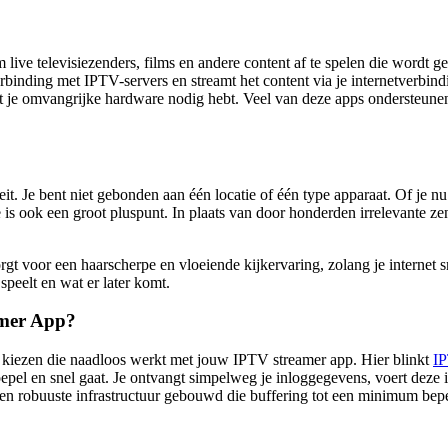
live televisiezenders, films en andere content af te spelen die wordt ge
verbinding met IPTV-servers en streamt het content via je internetverbin
 je omvangrijke hardware nodig hebt. Veel van deze apps ondersteunen
iteit. Je bent niet gebonden aan één locatie of één type apparaat. Of je
ce is ook een groot pluspunt. In plaats van door honderden irrelevante ze
 voor een haarscherpe en vloeiende kijkervaring, zolang je internet s
peelt en wat er later komt.
amer App?
 te kiezen die naadloos werkt met jouw
IPTV streamer app
. Hier blinkt
I
pel en snel gaat. Je ontvangt simpelweg je inloggegevens, voert deze 
 een robuuste infrastructuur gebouwd die buffering tot een minimum bep