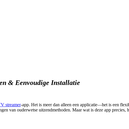
en & Eenvoudige Installatie
TV streamer
-app.
Het
is meer
dan alleen een applicatie—het is een flex
rkingen van ouderwetse uitzendmethoden.
Maar wat
is deze app precies
, 