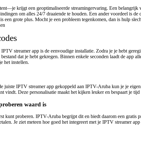
ontent—je krijgt een geoptimaliseerde streamingervaring. Een belangrijk
bindingen om alles 24/7 draaiende te houden. Een ander voordeel is de 
ce is een grote plus. Mocht je een probleem tegenkomen, dan is hulp sl
den
codes
e
IPTV streamer app
is de eenvoudige installatie. Zodra je je hebt gere
 het bestand dat je hebt gekregen. Binnen enkele seconden laadt de app al
 het instellen.
de juiste
IPTV streamer app
gekoppeld aan IPTV-Aruba kun je je eigen e
ssant vindt. Deze personalisatie maakt het kijken leuker en bespaart je tij
proberen waard is
st kunt proberen. IPTV-Aruba begrijpt dit en biedt daarom een gratis p
talen. Je ziet meteen hoe goed het integreert met je
IPTV streamer app