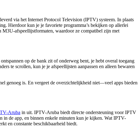
leverd via het Internet Protocol Television (IPTV) systeem. In plaats
ding. Hierdoor kun je je favoriete programma’s bekijken op allerlei
 M3U-afspeellijstformaten, waardoor ze compatibel zijn met
 nu ontspannen op de bank zit of onderweg bent, je hebt overal toegang
nders te scrollen, kun je je afspeellijsten aanpassen en alleen bewaren
nel genoeg is. En vergeet de overzichtelijkheid niet—veel apps bieden
PTV-Aruba
in uit. IPTV-Aruba biedt directe ondersteuning voor IPTV
in in de app, en binnen enkele minuten kun je kijken. Wat IPTV-
erkt en constante beschikbaarheid biedt.