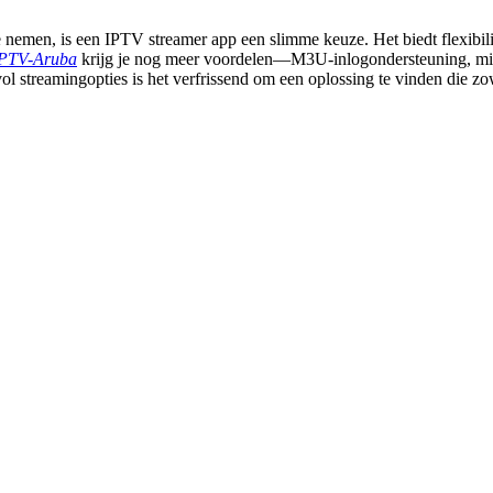
te nemen, is een
IPTV streamer app
een slimme keuze. Het biedt flexibili
PTV-Aruba
krijg je nog meer voordelen—M3U-inlogondersteuning, minim
vol streamingopties is het verfrissend om een oplossing te vinden die zow