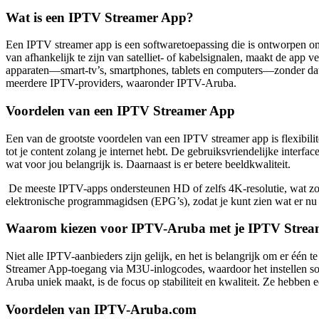
Wat is een IPTV Streamer App?
Een
IPTV streamer app
is een softwaretoepassing die is ontworpen om 
van afhankelijk te zijn van satelliet- of kabelsignalen, maakt de app 
apparaten—smart-tv’s, smartphones, tablets en computers—zonder dat
meerdere IPTV-providers, waaronder IPTV-Aruba.
Voordelen van een IPTV Streamer App
Een van de grootste voordelen van een
IPTV streamer app
is flexibil
tot je content zolang je internet hebt. De gebruiksvriendelijke interfa
wat voor jou belangrijk is. Daarnaast is er betere beeldkwaliteit.
De meeste IPTV-apps ondersteunen HD of zelfs 4K-resolutie, wat zorgt
elektronische programmagidsen (EPG’s), zodat je kunt zien wat er nu s
Waarom kiezen voor IPTV-Aruba met je IPTV Stre
Niet alle IPTV-aanbieders zijn gelijk, en het is belangrijk om er één
Streamer App-toegang via M3U-inlogcodes, waardoor het instellen soe
Aruba uniek maakt, is de focus op stabiliteit en kwaliteit. Ze hebben
Voordelen van IPTV-Aruba.com